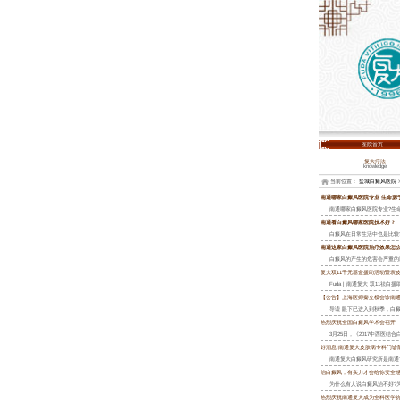
医院首页
复大疗法
knowledge
当前位置：
盐城白癜风医院
南通哪家白癜风医院专业 生命源
南通哪家白癜风医院专业?生
南通看白癜风哪家医院技术好？
白癜风在日常生活中也是比较
南通这家白癜风医院治疗效果怎
白癜风的产生的危害会严重的
复大双11千元基金援助活动暨表
Fuda | 南通复大 双11祛白援
【公告】上海医师秦立模会诊南
导读 眼下已进入到秋季，白
热烈庆祝全国白癜风学术会召开
3月25日，《2017中西医
好消息!南通复大皮肤病专科门诊
南通复大白癜风研究所是南通
治白癜风，有实力才会给你安全
为什么有人说白癜风治不好?为
热烈庆祝南通复大成为全科医学