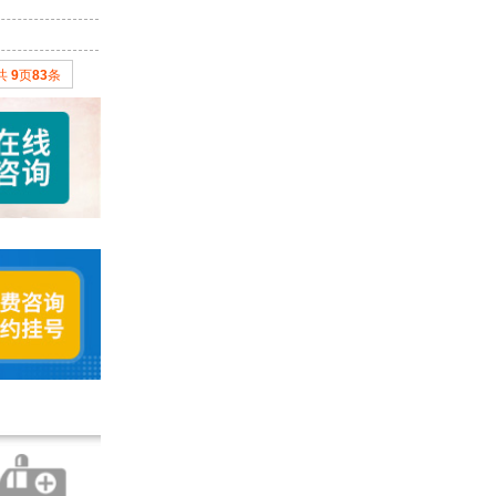
共
9
页
83
条