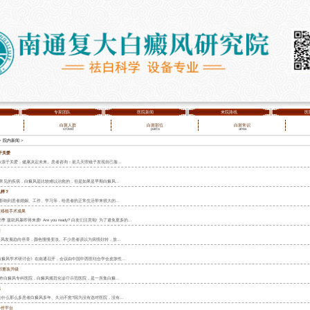
专家团队
医院新闻
来院路线
医
白斑人群
白斑部位
白斑常识
crowd
parts
area
>
院内新闻
>
于关爱
命源于关爱，健康决定未来。患者咨询：前几天照镜子发现自己脸...
常见的疾病，白癜风是比较难以治愈的，但是如果是早期白癜风...
么样？
影响到患者婚姻、工作、学习等，给患者的正常生活带来很大的...
皮移植手术成果
助季 援助风暴即将来袭! Are you ready? 白友们注意啦! 为了避免更多的...
通
癜风发展趋向停滞，颜色慢慢变淡。不少患者误以为病情好转，放...
结合白癜风学术研讨会》在南通召开，会议由中国中西医结合学会皮肤性...
部重装升级
市白癜风专科医院，白癜风规范化诊疗示范医院，是一所集白癜...
感
什么那么多患者白癜风多年、久治不愈?因为没有选对医院，没有...
协作平台