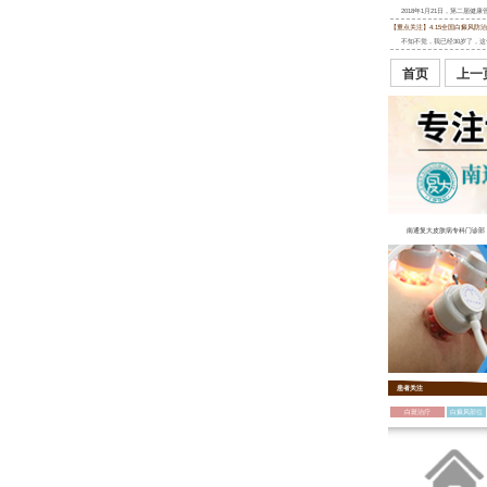
2018年1月21日，第二届健
【重点关注】4.15全国白癜风防
不知不觉，我已经30岁了，这
首页
上一
南通复大皮肤病专科门诊部
患者关注
白斑治疗
白癜风部位