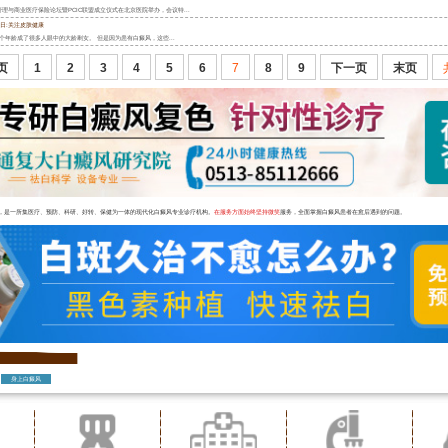
康管理与商业医疗保险论坛暨PCIC联盟成立仪式在北京医院举办，会议特...
治日:关注皮肤健康
个年龄成了很多人眼中的大龄剩女。 但是因为患有白癜风，这些...
页
1
2
3
4
5
6
7
8
9
下一页
末页
，是一所集医疗、预防、科研、好转、保健为一体的现代化白癜风专业诊疗机构。
在服务方面始终坚持微笑
服务，全面掌握白癜风患者在愈后遇到的问题。
身上白癜风